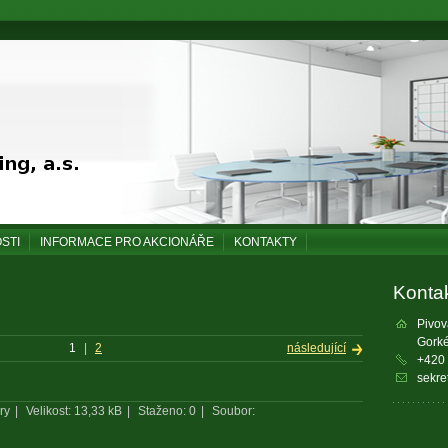
STI
INFORMACE PRO AKCIONÁŘE
KONTAKTY
Konta
Pivov
Gorké
1
|
2
následující
+420
sekre
ry
|
Velikost: 13,33 kB
|
Staženo: 0
|
Soubor: