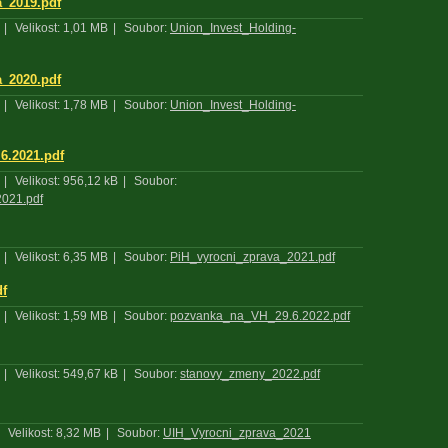
a_2019.pdf
|
Velikost: 1,01 MB
|
Soubor:
Union_Invest_Holding-
a_2020.pdf
|
Velikost: 1,78 MB
|
Soubor:
Union_Invest_Holding-
6.2021.pdf
|
Velikost: 956,12 kB
|
Soubor:
2021.pdf
|
Velikost: 6,35 MB
|
Soubor:
PiH_vyrocni_zprava_2021.pdf
df
|
Velikost: 1,59 MB
|
Soubor:
pozvanka_na_VH_29.6.2022.pdf
|
Velikost: 549,67 kB
|
Soubor:
stanovy_zmeny_2022.pdf
Velikost: 8,32 MB
|
Soubor:
UIH_Vyrocni_zprava_2021