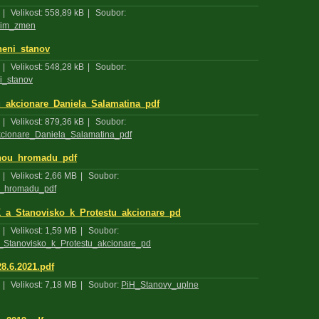
|
Velikost: 558,89 kB
|
Soubor:
nim_zmen
eni_stanov
|
Velikost: 548,28 kB
|
Soubor:
i_stanov
u_akcionare_Daniela_Salamatina_pdf
|
Velikost: 879,36 kB
|
Soubor:
kcionare_Daniela_Salamatina_pdf
lnou_hromadu_pdf
|
Velikost: 2,66 MB
|
Soubor:
u_hromadu_pdf
_a_Stanovisko_k_Protestu_akcionare_pd
|
Velikost: 1,59 MB
|
Soubor:
_Stanovisko_k_Protestu_akcionare_pd
8.6.2021.pdf
|
Velikost: 7,18 MB
|
Soubor:
PiH_Stanovy_uplne