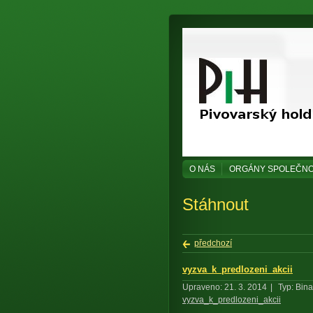
O NÁS
ORGÁNY SPOLEČNO
Stáhnout
předchozí
vyzva_k_predlozeni_akcii
Upraveno: 21. 3. 2014
|
Typ: Bina
vyzva_k_predlozeni_akcii