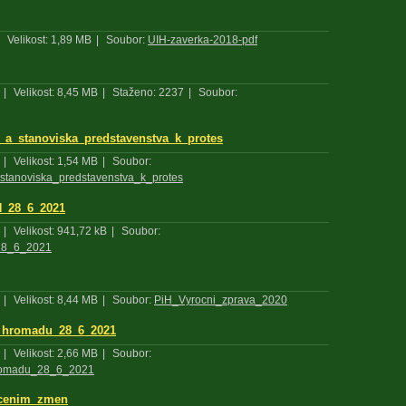
Velikost: 1,89 MB
|
Soubor:
UIH-zaverka-2018-pdf
|
Velikost: 8,45 MB
|
Staženo: 2237
|
Soubor:
_a_stanoviska_predstavenstva_k_protes
|
Velikost: 1,54 MB
|
Soubor:
stanoviska_predstavenstva_k_protes
H_28_6_2021
|
Velikost: 941,72 kB
|
Soubor:
28_6_2021
|
Velikost: 8,44 MB
|
Soubor:
PiH_Vyrocni_zprava_2020
_hromadu_28_6_2021
|
Velikost: 2,66 MB
|
Soubor:
romadu_28_6_2021
acenim_zmen