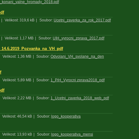
_konani_valne_hromady_2018.pdf
df
|
Velikost: 319,6 kB
|
Soubor:
Ucetni_zaverka_za_rok_2017.pdf
|
Velikost: 1,17 MB
|
Soubor:
UIH_vyrocni_zprava_2017.pdf
 14.6.2019_Pozvanka_na_VH_pdf
Velikost: 1,36 MB
|
Soubor:
Odvolani_VH_svolane_na_den
f
Velikost: 5,89 MB
|
Soubor:
1_PiH_Vyrocni zprava2018_pdf
pdf
Velikost: 2,22 MB
|
Soubor:
1_Ucetni_zaverka_2018_web_pdf
Velikost: 46,54 kB
|
Soubor:
logo_kooperativa
Velikost: 13,93 kB
|
Soubor:
logo_kooperativa_mensi