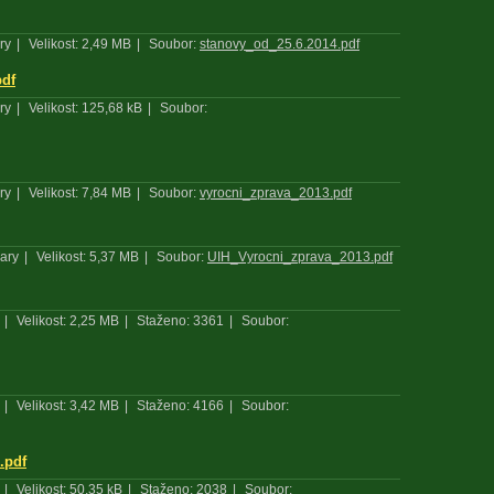
ry
|
Velikost: 2,49 MB
|
Soubor:
stanovy_od_25.6.2014.pdf
pdf
ry
|
Velikost: 125,68 kB
|
Soubor:
ry
|
Velikost: 7,84 MB
|
Soubor:
vyrocni_zprava_2013.pdf
ary
|
Velikost: 5,37 MB
|
Soubor:
UIH_Vyrocni_zprava_2013.pdf
|
Velikost: 2,25 MB
|
Staženo: 3361
|
Soubor:
|
Velikost: 3,42 MB
|
Staženo: 4166
|
Soubor:
.pdf
|
Velikost: 50,35 kB
|
Staženo: 2038
|
Soubor: