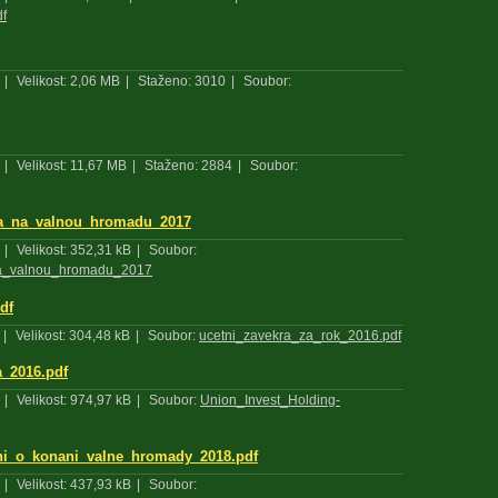
f
|
Velikost: 2,06 MB
|
Staženo: 3010
|
Soubor:
|
Velikost: 11,67 MB
|
Staženo: 2884
|
Soubor:
a_na_valnou_hromadu_2017
|
Velikost: 352,31 kB
|
Soubor:
na_valnou_hromadu_2017
df
|
Velikost: 304,48 kB
|
Soubor:
ucetni_zavekra_za_rok_2016.pdf
a_2016.pdf
|
Velikost: 974,97 kB
|
Soubor:
Union_Invest_Holding-
i_o_konani_valne_hromady_2018.pdf
|
Velikost: 437,93 kB
|
Soubor: